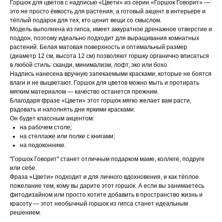
Горшок для цветов с надписью «Цвети» из серии «Горшок Говорит» —
это не просто ёмкость для растения, а готовый акцент в интерьере и
тёплый подарок для тех, кто ценит вещи со смыслом.
Модель выполнена из гипса, имеет аккуратное дренажное отверстие и
поддон, поэтому идеально подходит для выращивания комнатных
растений. Белая матовая поверхность и оптимальный размер
(диаметр 12 см, высота 12 см) позволяют горшку органично вписаться
в любой стиль: сканди, минимализм, лофт, эко или бохо.
Надпись нанесена вручную запекаемыми красками, которые не боятся
влаги и не выцветают. Горшок для цветов можно мыть и протирать
мягким материалом — качество останется прежним.
Благодаря фразе «Цвети» этот горшок мягко желает вам расти,
радовать и наполнять дни яркими красками.
Он будет классным акцентом:
на рабочем столе;
на стеллаже или полке с книгами;
на подоконнике.
"Горшок Говорит" станет отличным подарком маме, коллеге, подруге
или себе.
Фраза «Цвети» подходит и для личного вдохновения, и как тёплое
пожелание тем, кому вы дарите этот горшок. А если вы занимаетесь
фитодизайном или просто хотите добавить в пространство жизнь и
красоту — этот необычный горшок из гипса станет идеальным
решением.